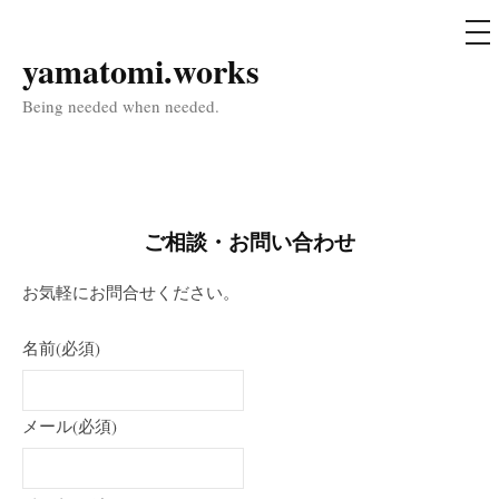
メ
ニ
ュ
yamatomi.works
コ
ー
ン
Being needed when needed.
テ
ン
ツ
へ
ご相談・お問い合わせ
ス
キ
お気軽にお問合せください。
ッ
プ
名前
(必須)
メール
(必須)